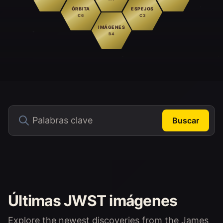
ÓRBITA
ESPEJOS
C6
C3
IMÁGENES
B4
Buscar
Últimas JWST imágenes
Explore the newest discoveries from the James