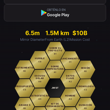
OBTÉNLO EN
Google Play
6.5m
1.5M km
$10B
Mirror Diameter
From Earth (L2)
Mission Cost
SOBRE EL
PROYECTO
B1
HUBBLE
LANZAMIENTO
C6
C1
SOBRE
INSTRUMENTOS
MISIÓN
TEMPERATURAS
B2
B2
A1
ESCUDO
DATOS
SOLAR
CLAVE
A6
A2
PRESUPUESTO
CRONOLOGÍA
JWST
C5
C2
ESTADÍSTICAS
NOMBRE
A5
A3
KIT DE
ARIANE 5
DURACIÓN
HERRAMIENTAS
B5
B3
A4