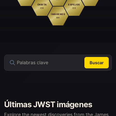
ÓRBITA
ESPEJOS
C6
C3
IMÁGENES
B4
Buscar
Últimas JWST imágenes
Explore the newest discoveries from the James