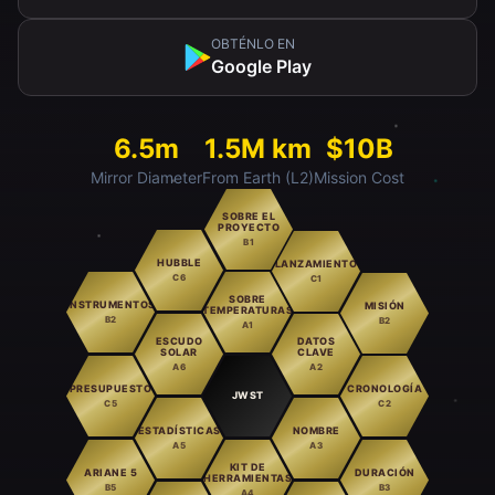
OBTÉNLO EN
Google Play
6.5m
1.5M km
$10B
Mirror Diameter
From Earth (L2)
Mission Cost
SOBRE EL
PROYECTO
B1
HUBBLE
LANZAMIENTO
C6
C1
SOBRE
INSTRUMENTOS
MISIÓN
TEMPERATURAS
B2
B2
A1
ESCUDO
DATOS
SOLAR
CLAVE
A6
A2
PRESUPUESTO
CRONOLOGÍA
JWST
C5
C2
ESTADÍSTICAS
NOMBRE
A5
A3
KIT DE
ARIANE 5
DURACIÓN
HERRAMIENTAS
B5
B3
A4