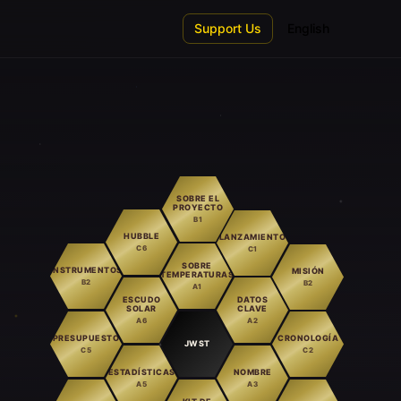
Support Us
English
SOBRE EL
PROYECTO
B1
HUBBLE
LANZAMIENTO
C6
C1
SOBRE
INSTRUMENTOS
MISIÓN
TEMPERATURAS
B2
B2
A1
ESCUDO
DATOS
SOLAR
CLAVE
A6
A2
PRESUPUESTO
CRONOLOGÍA
JWST
C5
C2
ESTADÍSTICAS
NOMBRE
A5
A3