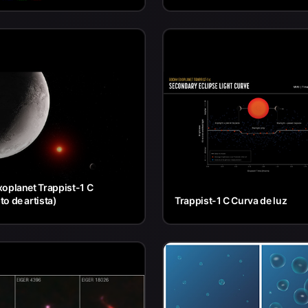
oplanet Trappist-1 C
o de artista)
Trappist-1 C Curva de luz