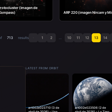
rotocluster (imagen de
Compass)
ARP 220 (imagen Nircam y Mir
of
713
results
1
2
...
10
11
12
13
14
LATEST FROM ORBIT
art002e023710 (3 de
art002e023506 (2 de
abril de 2026) - Una
abril de 2026) - La Tierra