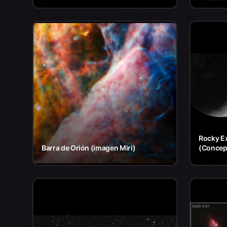
Rocky Ex
Barra de Orión (imagen Miri)
(Concept