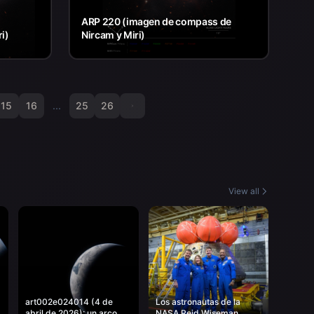
ARP 220 (imagen de compass de
i)
Nircam y Miri)
15
16
...
25
26
View all
art002e024014 (4 de
Los astronautas de la
abril de 2026): un arco
NASA Reid Wiseman,