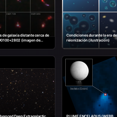
 de galaxia distante cerca de
Condiciones durante la era de
J0100+2802 (imagen de
reionización (ilustración)
vanced Deep Extragalactic
PLUME ENCELADUS (WEBB