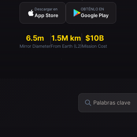
Descargar en
OBTÉNLO EN
App Store
Google Play
6.5m
1.5M km
$10B
Mirror Diameter
From Earth (L2)
Mission Cost