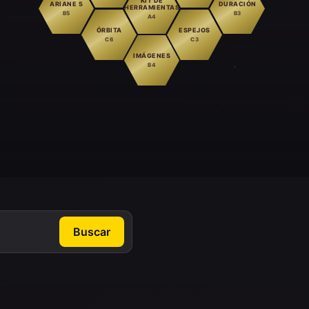
KIT DE
ARIANE 5
DURACIÓN
HERRAMIENTAS
B5
B3
A4
ÓRBITA
ESPEJOS
C6
C3
IMÁGENES
B4
Buscar