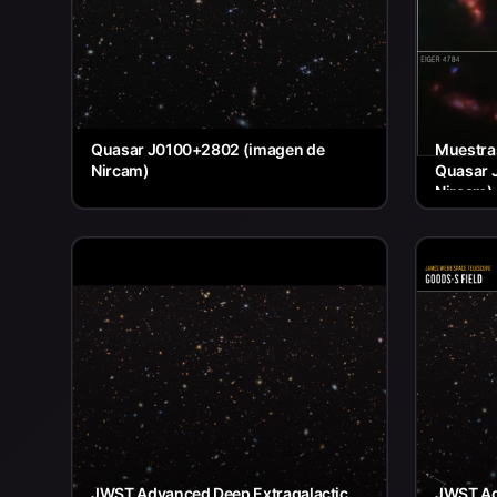
Quasar J0100+2802 (imagen de
Muestras
Nircam)
Quasar 
Nircam)
JWST Advanced Deep Extragalactic
JWST Ad