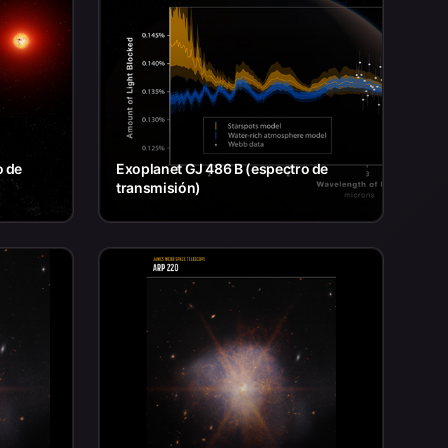
o de
Exoplanet GJ 486 B (espectro de
transmisión)