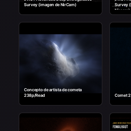
Survey (imagen de NirCam)
Survey (
Nircam)
Concepto de artista de cometa
238p/Read
Comet 2