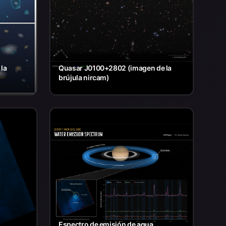
 la
Quasar J0100+2802 (imagen de la
brújula nircam)
Espectro de emisión de agua