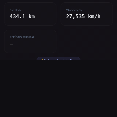
ALTITUD
VELOCIDAD
434.1 km
27,535 km/h
PERÍODO ORBITAL
—
🌙 En la sombra de la Tierra
A bordo de la estación
Expedición 75
Tripulación actual de la Expedición — biografías y roles de
misión.