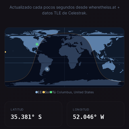
Actualizado cada pocos segundos desde wheretheiss.at +
datos TLE de Celestrak.
EEI
Sol
Tú
Columbus, United States
LATITUD
LONGITUD
35.381° S
52.046° W