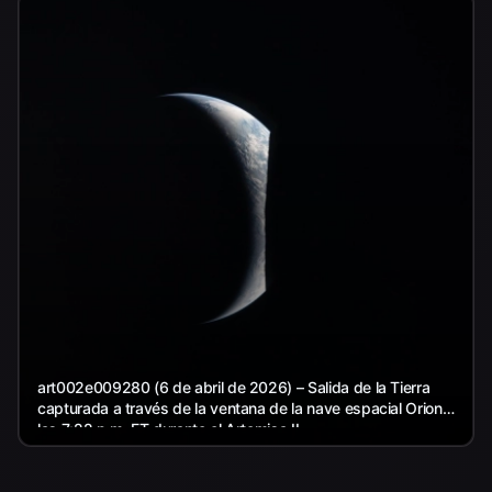
art002e009280 (6 de abril de 2026) – Salida de la Tierra
capturada a través de la ventana de la nave espacial Orion a
las 7:22 p.m. ET durante el Artemisa II...