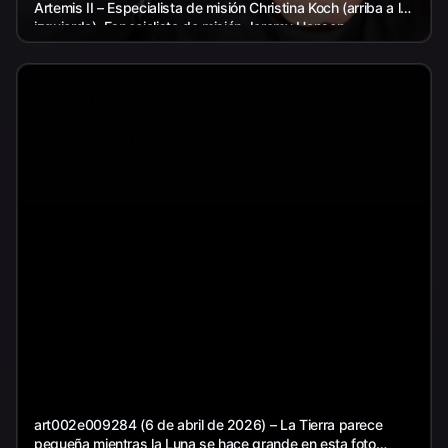
Artemis II – Especialista de misión Christina Koch (arriba a la
izquierda), Especialista de misión Jeremy Hansen...
art002e009284 (6 de abril de 2026) – La Tierra parece
pequeña mientras la Luna se hace grande en esta foto