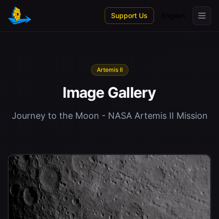
Skip to main content
Support Us
English
Artemis II
Image Gallery
Journey to the Moon - NASA Artemis II Mission