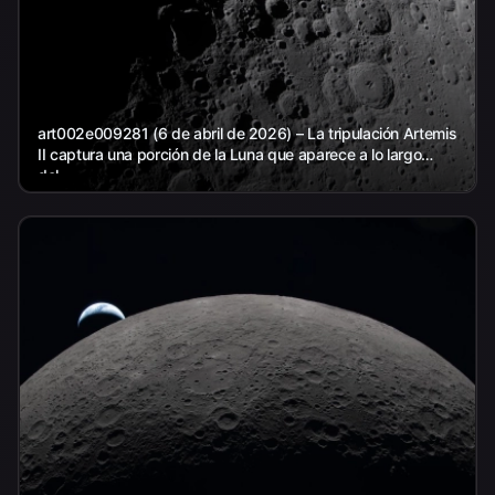
art002e009281 (6 de abril de 2026) – La tripulación Artemis
II captura una porción de la Luna que aparece a lo largo
del...