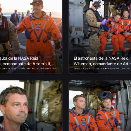
nauta de la NASA Reid
El astronauta de la NASA Reid
 comandante de Artemis II,
Wiseman, comandante de Artem
uda para salir de la cubierta de
izquierda, y el astronauta de l
spués de llegar a bordo del
(Agencia Espacial Canadiense
 P. Murtha...
Hansen, especialista de la misi
Artemis II,...