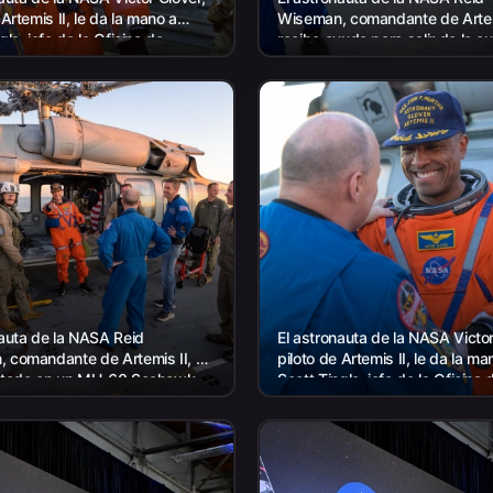
 Artemis II, le da la mano a
Wiseman, comandante de Artem
gle, jefe de la Oficina de
recibe ayuda para salir de la c
as, mientras...
vuelo después de llegar a bord
USS John P. Murtha...
nauta de la NASA Reid
El astronauta de la NASA Victor
 comandante de Artemis II, es
piloto de Artemis II, le da la ma
ntado en un MH-60 Seahawk
Scott Tingle, jefe de la Oficina 
mada del Escuadrón de
Astronautas, mientras...
eros de Combate Marítimo...