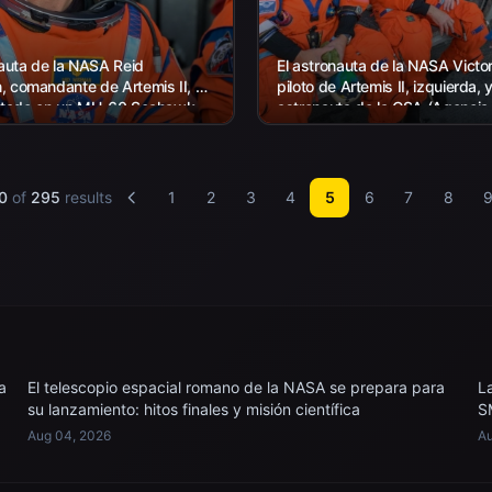
nauta de la NASA Reid
El astronauta de la NASA Victor
 comandante de Artemis II, es
piloto de Artemis II, izquierda, y
ntado en un MH-60 Seahawk
astronauta de la CSA (Agencia
mada del Escuadrón de
Canadiense) Jeremy Hansen,
eros de Combate Marítimo...
especialista de la misión Artemis 
0
of
295
results
1
2
3
4
5
6
7
8
a
El telescopio espacial romano de la NASA se prepara para
L
su lanzamiento: hitos finales y misión científica
S
Aug 04, 2026
Au