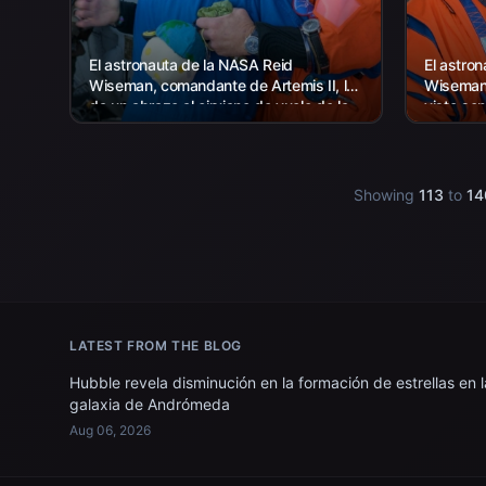
El astronauta de la NASA Reid
El astro
Wiseman, comandante de Artemis II, le
Wiseman,
da un abrazo al cirujano de vuelo de la
visto se
NASA Richard Scheuring junto a un MH-
de la Ar
60 de la Armada...
Helicópt
Showing
113
to
14
LATEST FROM THE BLOG
Hubble revela disminución en la formación de estrellas en l
galaxia de Andrómeda
Aug 06, 2026