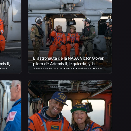
El astronauta de la NASA Victor Glover,
is II,
piloto de Artemis II, izquierda, y la
a CSA
astronauta de la NASA Christina Koch,
) Jeremy
especialista en la misión Artemis II,
ón
sentados...