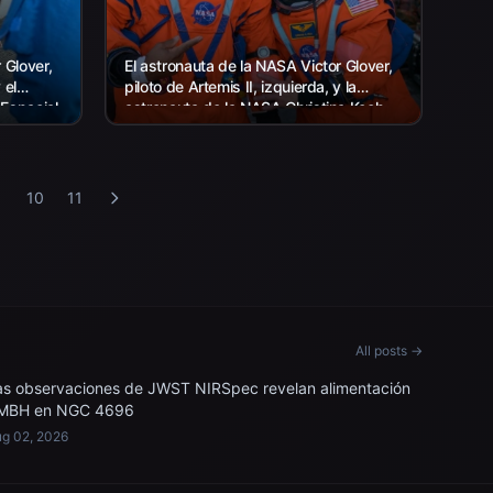
 Glover,
El astronauta de la NASA Victor Glover,
 el
piloto de Artemis II, izquierda, y la
 Espacial
astronauta de la NASA Christina Koch,
especialista en la misión Artemis II,
II,...
sentados...
9
10
11
All posts →
as observaciones de JWST NIRSpec revelan alimentación
MBH en NGC 4696
g 02, 2026