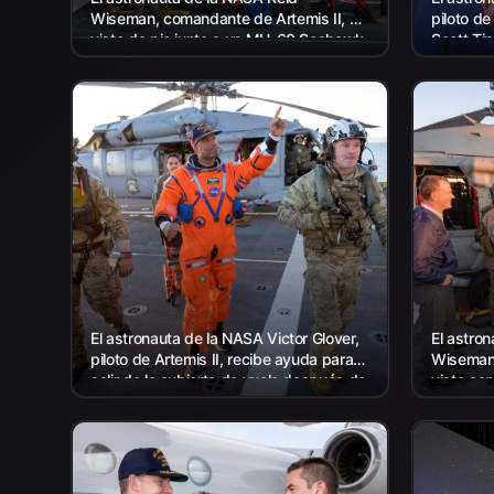
Wiseman, comandante de Artemis II, es
piloto de
visto de pie junto a un MH-60 Seahawk
Scott Tin
de la Armada de Helicopter Sea
Astronaut
Combat...
El astronauta de la NASA Victor Glover,
El astro
piloto de Artemis II, recibe ayuda para
Wiseman,
salir de la cubierta de vuelo después de
visto se
llegar a bordo del USS John P. Murtha...
de la Ar
Helicópt