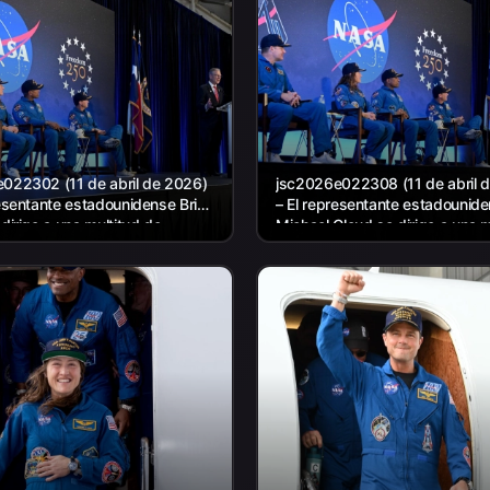
022302 (11 de abril de 2026)
jsc2026e022308 (11 de abril 
resentante estadounidense Brian
– El representante estadounid
dirige a una multitud de
Michael Cloud se dirige a una m
familiares y colegas reunidos
de amigos, familiares y colega
reunidos para...