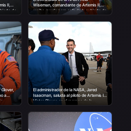
is II,
Wiseman, comandante de Artemis II,
ubierta de
recibe ayuda para salir de la cubierta de
o del
vuelo después de llegar a bordo del
USS John P. Murtha...
 Glover,
El administrador de la NASA, Jared
no a
Isaacman, saluda al piloto de Artemis II,
de
Victor Glover, en el regreso de la
tripulación de Artemis II a Houston el...