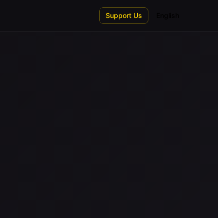
Support Us
English