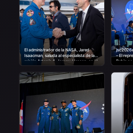
El administrador de la NASA, Jared
jsc2026e
Isaacman, saluda al especialista de la
– El rep
misión Artemis II, Jeremy Hansen, en el
Babin se 
regreso de la tripulación de Artemis II a
amigos, 
Houston...
para...