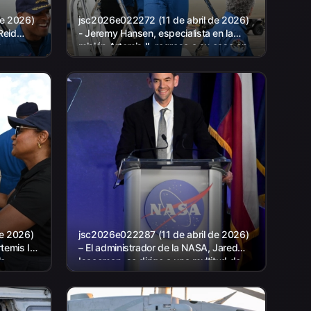
de 2026)
jsc2026e022272 (11 de abril de 2026)
Reid
- Jeremy Hansen, especialista en la
n
misión Artemis II, regresa a su casa en
en
Houston y se baja de un avión en...
de 2026)
jsc2026e022287 (11 de abril de 2026)
temis II,
– El administrador de la NASA, Jared
la
Isaacman, se dirige a una multitud de
Johnson
amigos, familiares y colegas reunidos
para...