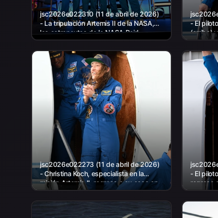
jsc2026e022310 (11 de abril de 2026)
jsc2026e
- La tripulación Artemis II de la NASA,
- El pilo
los astronautas de la NASA Reid
(arriba) 
Wiseman, comandante; Víctor Glover,
Christin
piloto; Christina Koch, misión...
para...
jsc2026e022273 (11 de abril de 2026)
jsc2026e
- Christina Koch, especialista en la
- El pilot
misión Artemis II, regresa a su casa en
regresa 
Houston y se baja de un avión en...
de un avi