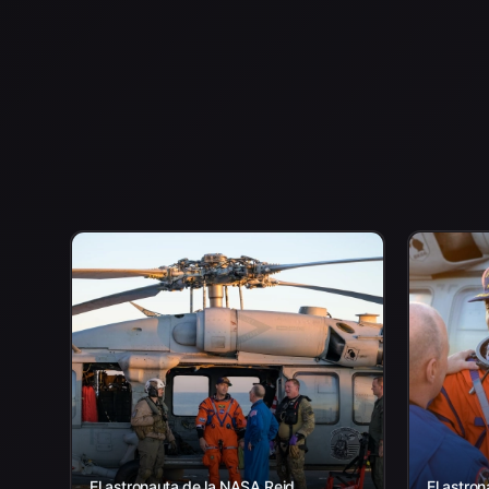
El astronauta de la NASA Reid
El astron