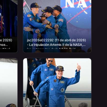
de 2026)
jsc2026e022292 (11 de abril de 2026)
ense
- La tripulación Artemis II de la NASA,
ultitud
los astronautas de la NASA Reid
s
Wiseman, comandante; Víctor Glover,
piloto; Christina Koch, misión...