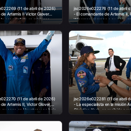
022269 (11 de abril de 2026)
jsc2026e022276 (11 de abril 
to de Artemis II Victor Glover
- El comandante de Artemis II, 
y la especialista en misiones
Wiseman, regresa a su casa e
a Koch (centro) regresan a casa
Houston y se baja de un avión 
Ellington...
022270 (11 de abril de 2026)
jsc2026e022281 (11 de abril 
o de Artemis II, Victor Glover,
- La especialista en la misión Ar
a su casa en Houston y se baja
Christina Koch, es recibida por 
ón en Ellington...
directora del Centro Espacial 
de la NASA, Vanessa...