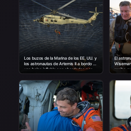
Los buzos de la Marina de los EE. UU. y
El astro
los astronautas de Artemis II a bordo de
Wiseman,
una balsa inflable son abordados por
recibe ay
helicópteros y llevados al...
vuelo de
USS John