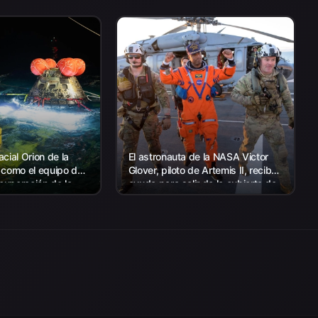
cial Orion de la
El astronauta de la NASA Victor
 como el equipo de
Glover, piloto de Artemis II, recibe
ecuperación de la
ayuda para salir de la cubierta de
 con el personal de
vuelo después de llegar a bordo
s EE. UU.
del USS John P. Murtha...
a recuperar...