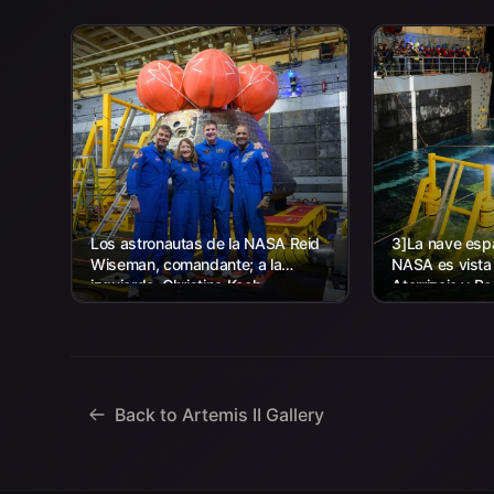
Los astronautas de la NASA Reid
3]La nave espa
Wiseman, comandante; a la
NASA es vista
izquierda, Christina Koch,
Aterrizaje y R
especialista en misión; el
agencia, junto
astronauta de la CSA (Agencia
la Marina de lo
Espacial Canadiense) Jeremy
trabajando par
Hansen, especialista en misiones;
y...
Back to Artemis II Gallery