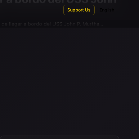
Support Us
English