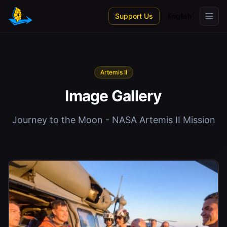
Skip to main content
Support Us
English
Artemis II
Image Gallery
Journey to the Moon - NASA Artemis II Mission