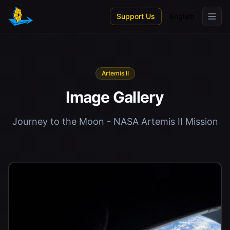
Skip to main content
Support Us
English
Artemis II
Image Gallery
Journey to the Moon - NASA Artemis II Mission