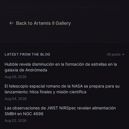
Artemis II, Reid Wiseman,
de vuelo después de
al piloto Victor Glover y al
llegar a bordo del USS
especialista de misión...
John P. Murtha...
Back to Artemis II Gallery
LATEST FROM THE BLOG
All posts →
Hubble revela disminución en la formación de estrellas en la
galaxia de Andrómeda
Aug 06, 2026
El telescopio espacial romano de la NASA se prepara para su
lanzamiento: hitos finales y misión científica
Aug 04, 2026
Las observaciones de JWST NIRSpec revelan alimentación
SMBH en NGC 4696
Aug 02, 2026