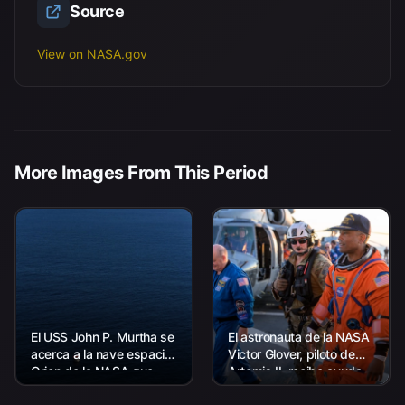
Source
View on NASA.gov
More Images From This Period
El USS John P. Murtha se
El astronauta de la NASA
acerca a la nave espacial
Victor Glover, piloto de
Orion de la NASA que
Artemis II, recibe ayuda
transporta al comandante
para salir de la cubierta