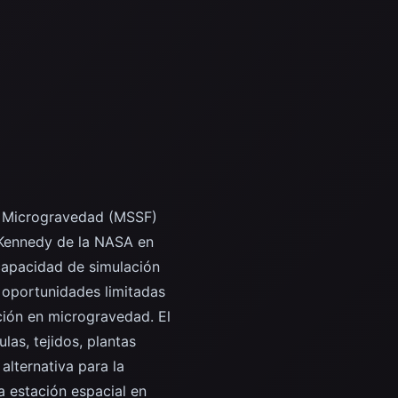
de Microgravedad (MSSF)
l Kennedy de la NASA en
 capacidad de simulación
s oportunidades limitadas
ación en microgravedad. El
as, tejidos, plantas
lternativa para la
a estación espacial en