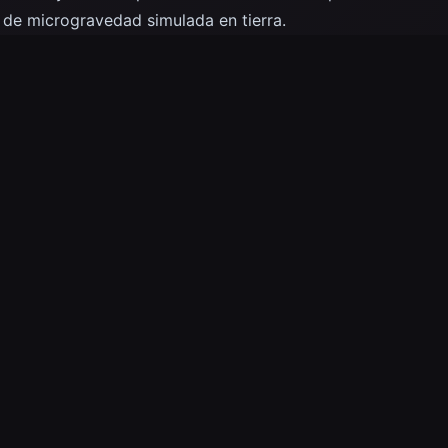
 de microgravedad simulada en tierra.
PHOTOGRAPHER
CENTER
NASA/Kim Shiflett
KSC
ion
microgravity
Microgravity Simulation Support Facility
MSSF
Operations a
dy Space Center
KSC
NASA
la
Ins
dad
Sim