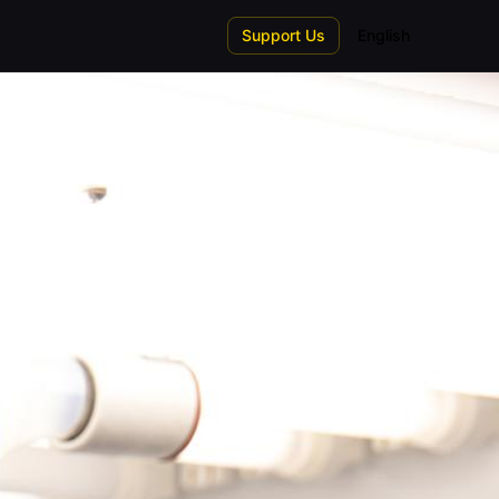
Support Us
English