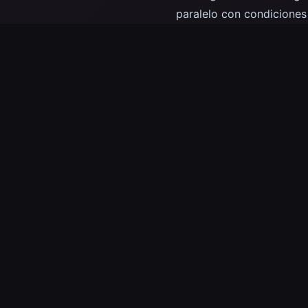
paralelo con condiciones
DATE
Feb 11, 2027
TAGS
research
technology
explorat
International Space Station
Kenne
Instalación de Apoyo para 
Simulación de Micrograve
LATEST FROM THE BLOG