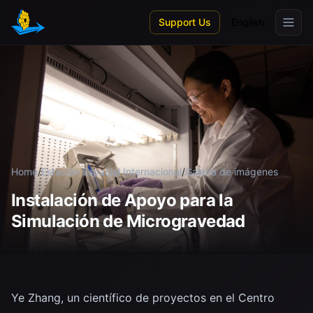
Skip to main content
Support Us
English
Home
/
Estación Espacial Internacional
/
Galería de imágenes
Instalación de Apoyo para la
Simulación de Microgravedad
Ye Zhang, un científico de proyectos en el Centro