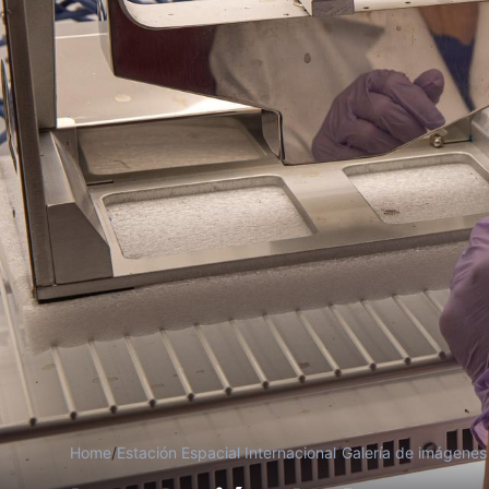
Home
/
Estación Espacial Internacional
/
Galería de imágenes