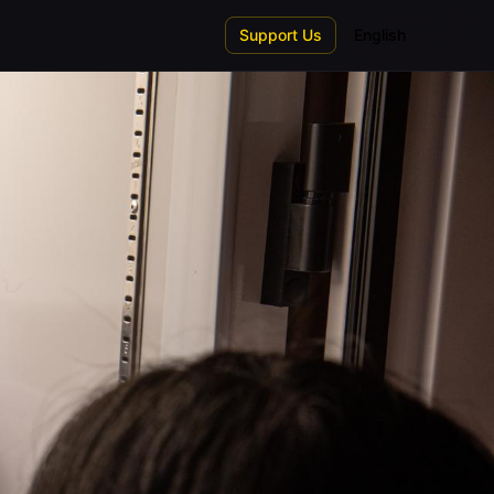
Support Us
English