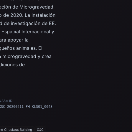
ulación de Microgravedad
o de 2020. La instalación
d de investigación de EE.
Espacial Internacional y
ara apoyar la
queños animales. El
en microgravedad y crea
diciones de
NASA ID
KSC-20200211-PH-KLS01_0043
nd Checkout Building
O&C