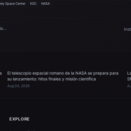
dy Space Center
KSC
NASA
la
Ins
dad
Sim
a
El telescopio espacial romano de la NASA se prepara para
L
su lanzamiento: hitos finales y misión científica
S
Aug 04, 2026
Au
EXPLORE