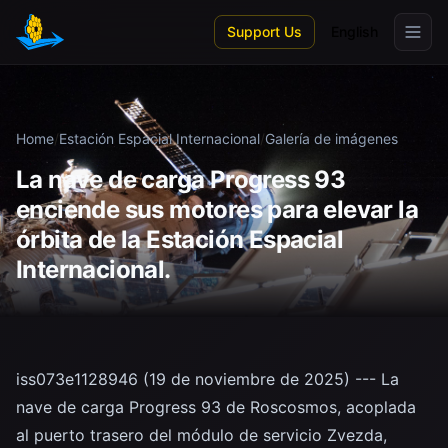
Skip to main content
Support Us
English
Home
/
Estación Espacial Internacional
/
Galería de imágenes
La nave de carga Progress 93
enciende sus motores para elevar la
órbita de la Estación Espacial
Internacional.
iss073e1128946 (19 de noviembre de 2025) --- La
nave de carga Progress 93 de Roscosmos, acoplada
al puerto trasero del módulo de servicio Zvezda,