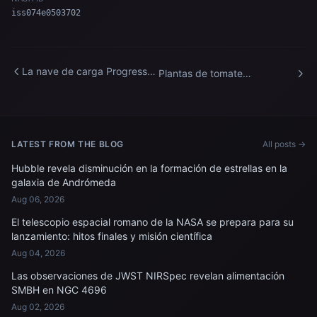
iss074e0503702
La nave de carga Progress
Plantas de tomate
93 enciende sus motores
genéticamente modificadas
para elevar la órbita de la
y extremadamente enanas
Estación Espacial
crecen a bordo de la
Internacional.
Estación Espacial
Internacional.
LATEST FROM THE BLOG
All posts →
Hubble revela disminución en la formación de estrellas en la
galaxia de Andrómeda
Aug 06, 2026
El telescopio espacial romano de la NASA se prepara para su
lanzamiento: hitos finales y misión científica
Aug 04, 2026
Las observaciones de JWST NIRSpec revelan alimentación
SMBH en NGC 4696
Aug 02, 2026