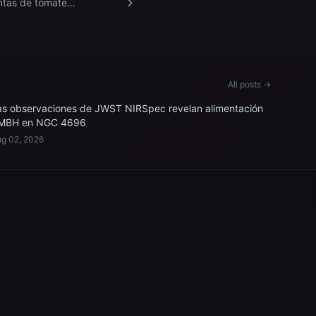
ntas de tomate
éticamente modificadas y
remadamente enanas
cen a bordo de la Estación
acial Internacional.
All posts →
as observaciones de JWST NIRSpec revelan alimentación
MBH en NGC 4696
g 02, 2026
LEGAL & SUPPORT
Privacy Policy
Support the Project