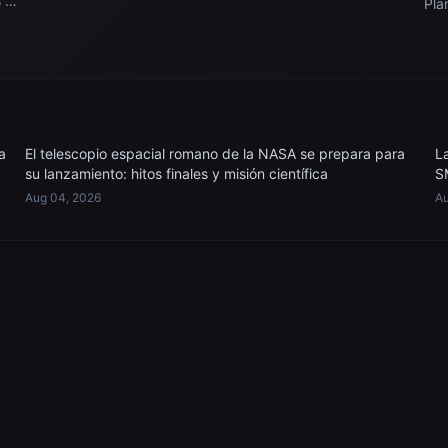
s 93
Pla
a
gen
ión
ext
cre
Esp
a
El telescopio espacial romano de la NASA se prepara para
L
su lanzamiento: hitos finales y misión científica
S
Aug 04, 2026
Au
EXPLORE
Images Gallery
Wallpapers
Questions