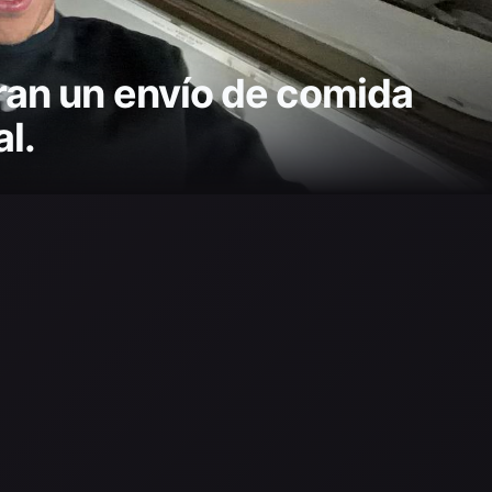
bran un envío de comida
l.