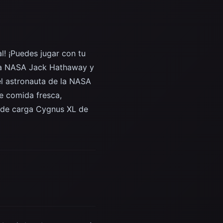
l! ¡Puedes jugar con tu
e la NASA Jack Hathaway y
el astronauta de la NASA
e comida fresca,
e de carga Cygnus XL de