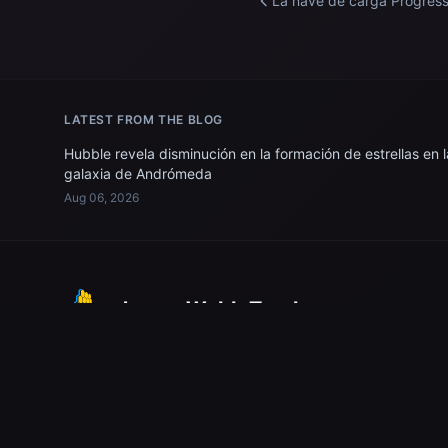
La nave de carga Progres
enciende sus motores par
elevar la órbita de la Estac
Espacial Internacional.
LATEST FROM THE BLOG
Hubble revela disminución en la formación de estrellas en l
galaxia de Andrómeda
Aug 06, 2026
James Webb Tracker
Explore the universe through the eyes of NASA's James
Webb Space Telescope. Discover breathtaking images
from the depths of space.