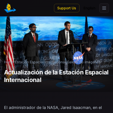
Skip to main content
Support Us
English
Home
/
Estación Espacial Internacional
/
Galería de imágenes
Actualización de la Estación Espacial
Internacional
El administrador de la NASA, Jared Isaacman, en el