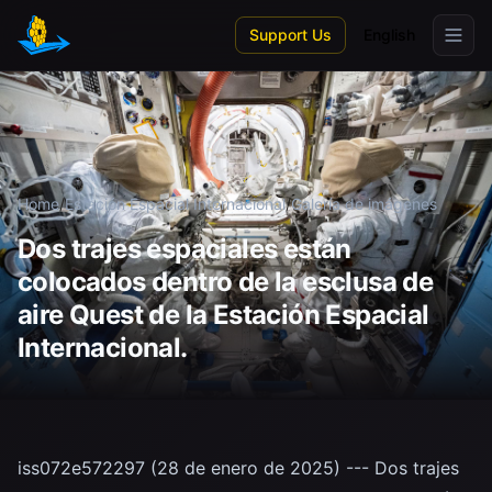
Skip to main content
Support Us
English
Home
/
Estación Espacial Internacional
/
Galería de imágenes
Dos trajes espaciales están
colocados dentro de la esclusa de
aire Quest de la Estación Espacial
Internacional.
iss072e572297 (28 de enero de 2025) --- Dos trajes