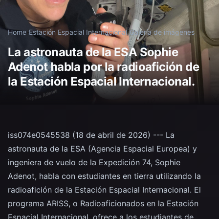
Home
/
Estación Espacial Internacional
/
Galería de imágenes
La astronauta de la ESA Sophie
Adenot habla por la radioafición de
la Estación Espacial Internacional.
iss074e0545538 (18 de abril de 2026) --- La
astronauta de la ESA (Agencia Espacial Europea) y
ingeniera de vuelo de la Expedición 74, Sophie
Adenot, habla con estudiantes en tierra utilizando la
radioafición de la Estación Espacial Internacional. El
programa ARISS, o Radioaficionados en la Estación
Espacial Internacional, ofrece a los estudiantes de