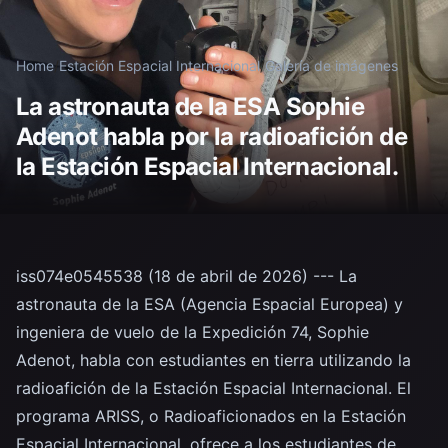
Home
/
Estación Espacial Internacional
/
Galería de imágenes
La astronauta de la ESA Sophie
Adenot habla por la radioafición de
la Estación Espacial Internacional.
iss074e0545538 (18 de abril de 2026) --- La
astronauta de la ESA (Agencia Espacial Europea) y
ingeniera de vuelo de la Expedición 74, Sophie
Adenot, habla con estudiantes en tierra utilizando la
radioafición de la Estación Espacial Internacional. El
programa ARISS, o Radioaficionados en la Estación
Espacial Internacional, ofrece a los estudiantes de