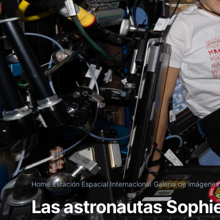
Home
/
Estación Espacial Internacional
/
Galería de imágenes
Las astronautas Sophie