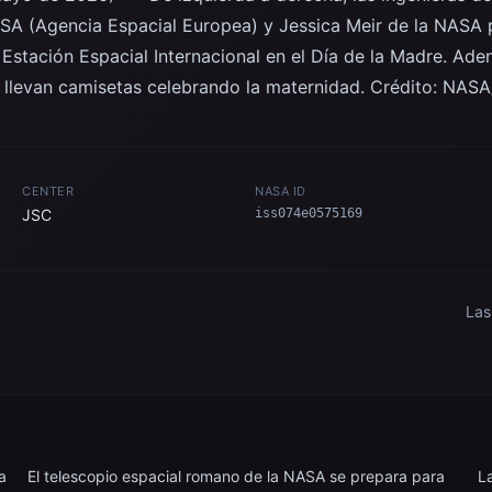
SA (Agencia Espacial Europea) y Jessica Meir de la NASA 
 Estación Espacial Internacional en el Día de la Madre. Adeno
a, llevan camisetas celebrando la maternidad. Crédito: NASA
CENTER
NASA ID
JSC
iss074e0575169
Las
Ade
e a
cel
ial
bor
Int
a
El telescopio espacial romano de la NASA se prepara para
L