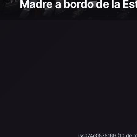
Madre a bordo de la Est
iss074e0575169 (10 de ma