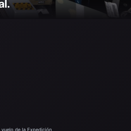
al.
 vuelo de la Expedición