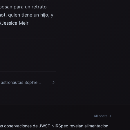
posan para un retrato
t, quien tiene un hijo, y
/Jessica Meir
 astronautas Sophie
not y Jessica Meir
ebran el Día de la Madre a
do de la Estación Espacial
ernacional.
All posts →
as observaciones de JWST NIRSpec revelan alimentación