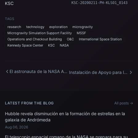
KSC
KSC-20200211-PH-KLS01_0143
TAGS
research
technology
exploration
microgravity
Microgravity Simulation Support Facility
MSSF
Operations and Checkout Building
O&C
International Space Station
Kennedy Space Center
KSC
NASA
El astronauta de la NASA Anil
Instalación de Apoyo para la
Menon participa en una
Simulación de
sesión de entrenamiento de
Microgravedad
caminata espacial en el
Centro Espacial Johnson.
LATEST FROM THE BLOG
All posts →
Hubble revela disminución en la formación de estrellas en la
galaxia de Andrómeda
Aug 06, 2026
El telescopio espacial romano de la NASA se prepara para su