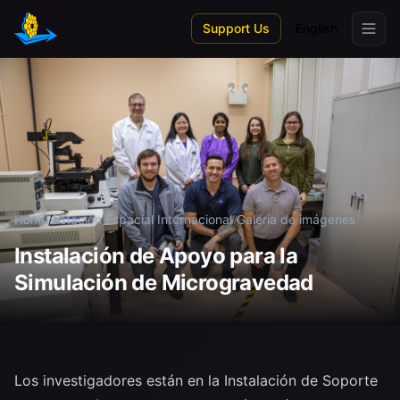
Skip to main content
Support Us
English
Home
/
Estación Espacial Internacional
/
Galería de imágenes
Instalación de Apoyo para la
Simulación de Microgravedad
Los investigadores están en la Instalación de Soporte