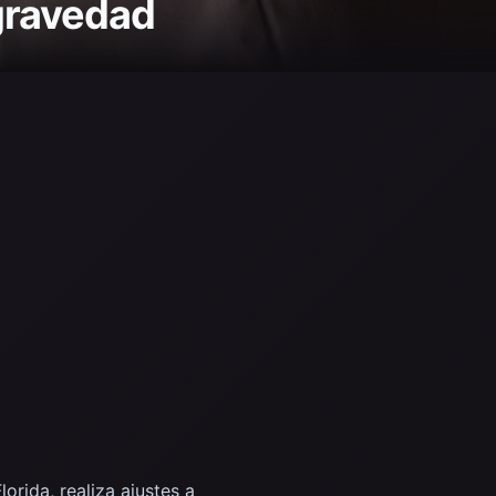
ogravedad
orida, realiza ajustes a