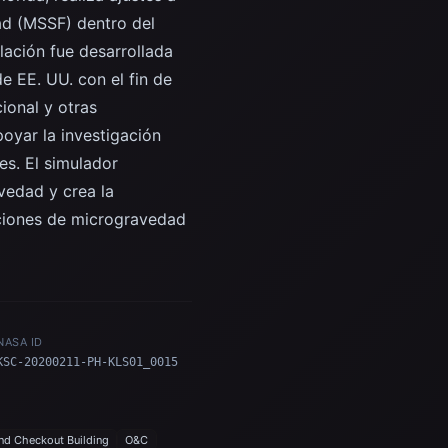
ad (MSSF) dentro del
lación fue desarrollada
e EE. UU. con el fin de
ional y otras
oyar la investigación
es. El simulador
vedad y crea la
iciones de microgravedad
NASA ID
KSC-20200211-PH-KLS01_0015
nd Checkout Building
O&C