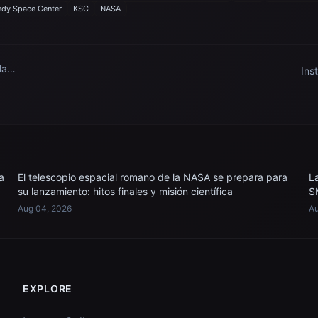
dy Space Center
KSC
NASA
la
Ins
dad
Sim
a
El telescopio espacial romano de la NASA se prepara para
L
su lanzamiento: hitos finales y misión científica
S
Aug 04, 2026
Au
EXPLORE