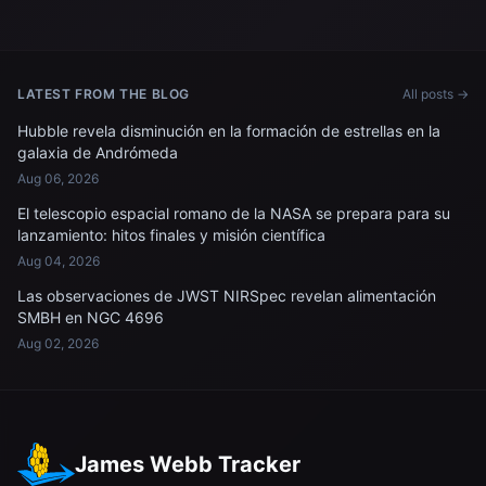
Menon participa en una
Menon participa en una
sesión de entrenamiento en
sesión de entrenamiento de
el Centro Espacial Johnson.
emergencia.
LATEST FROM THE BLOG
All posts →
Hubble revela disminución en la formación de estrellas en la
galaxia de Andrómeda
Aug 06, 2026
El telescopio espacial romano de la NASA se prepara para su
lanzamiento: hitos finales y misión científica
Aug 04, 2026
Las observaciones de JWST NIRSpec revelan alimentación
SMBH en NGC 4696
Aug 02, 2026
James Webb Tracker