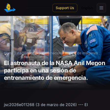
Skip to main content
Support Us
English
Home
/
Estación Espacial Internacional
/
Galería de imágenes
El astronauta de la NASA Anil Menon
participa en una sesión de
entrenamiento de emergencia.
jsc2026e011268 (3 de marzo de 2026) --- El