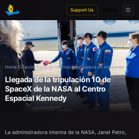
Skip to main content
Support Us
English
Home
/
Estación Espacial Internacional
/
Galería de imágenes
Llegada de la tripulación 10 de
SpaceX de la NASA al Centro
Espacial Kennedy
La administradora interina de la NASA, Janet Petro,