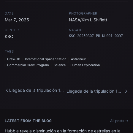
DATE
PHOTOGRAPHER
Mar 7, 2025
NASA/Kim L Shiflett
CENTER
NASA ID
KSC
KSC-20250307-PH-KLS01-0097
TAGS
Crew-10
International Space Station
Astronaut
Commercial Crew Program
Science
Human Exploration
Llegada de la tripulación 10
Llegada de la tripulación 10
de SpaceX de la NASA al
de SpaceX de la NASA al
Centro Espacial Kennedy
Centro Espacial Kennedy
LATEST FROM THE BLOG
All posts →
Hubble revela disminución en la formación de estrellas en la