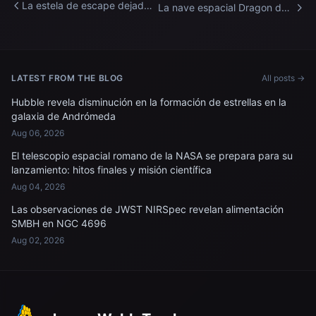
La estela de escape dejada
La nave espacial Dragon de
por Artemis II se muestra
SpaceX que transporta la
desde la Estación Espacial
Misión Axiom 4 se aproxima
Internacional.
a la Estación Espacial
Internacional.
LATEST FROM THE BLOG
All posts →
Hubble revela disminución en la formación de estrellas en la
galaxia de Andrómeda
Aug 06, 2026
El telescopio espacial romano de la NASA se prepara para su
lanzamiento: hitos finales y misión científica
Aug 04, 2026
Las observaciones de JWST NIRSpec revelan alimentación
SMBH en NGC 4696
Aug 02, 2026