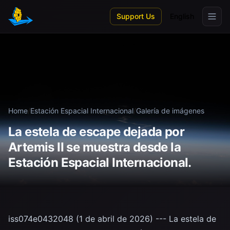
Skip to main content
Support Us
English
Home
/
Estación Espacial Internacional
/
Galería de imágenes
La estela de escape dejada por
Artemis II se muestra desde la
Estación Espacial Internacional.
iss074e0432048 (1 de abril de 2026) --- La estela de