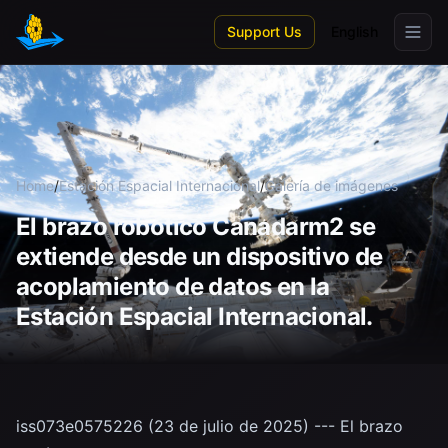
Skip to main content
Support Us
English
Home
/
Estación Espacial Internacional
/
Galería de imágenes
El brazo robótico Canadarm2 se
extiende desde un dispositivo de
acoplamiento de datos en la
Estación Espacial Internacional.
iss073e0575226 (23 de julio de 2025) --- El brazo