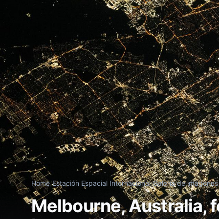
Home
/
Estación Espacial Internacional
/
Galería de imágenes
Melbourne, Australia, 