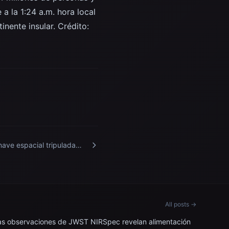
 la 1:24 a.m. hora local
inente insular. Crédito:
nave espacial tripulada
uz MS-28 se aproxima a la
ación Espacial
ernacional.
All posts →
as observaciones de JWST NIRSpec revelan alimentación