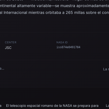
ntinental altamente variable—se muestra aproximadamente a
l Internacional mientras orbitaba a 265 millas sobre el cont
CENTER
NASA ID
JSC
iss074e0491784
e
La 
cial
Soy
Est
Int
a
El telescopio espacial romano de la NASA se prepara para
L