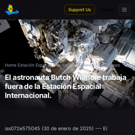
Skip to main content
Support Us
English
Home
/
Estación Espacial Internacional
/
Galería de imágenes
El astronauta Butch Wilmore trabaja
fuera de la Estación Espacial
Internacional.
iss072e575045 (30 de enero de 2025) --- El