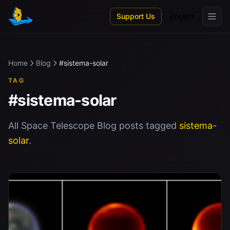
Skip to main content
Support Us
English
Home
Blog
#sistema-solar
TAG
#sistema-solar
All Space Telescope Blog posts tagged
sistema-
solar
.