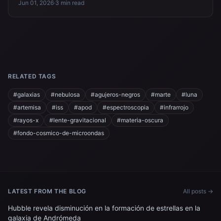
Jun 01, 2026
·
3 min read
RELATED TAGS
#galaxias
#nebulosa
#agujeros-negros
#marte
#luna
#artemisa
#iss
#apod
#espectroscopia
#infrarrojo
#rayos-x
#lente-gravitacional
#materia-oscura
#fondo-cosmico-de-microondas
LATEST FROM THE BLOG
All posts →
Hubble revela disminución en la formación de estrellas en la
galaxia de Andrómeda