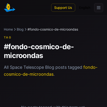
Skip to main content
Support Us
English
Home
Blog
#fondo-cosmico-de-microondas
TAG
#fondo-cosmico-de-
microondas
All Space Telescope Blog posts tagged
fondo-
cosmico-de-microondas
.