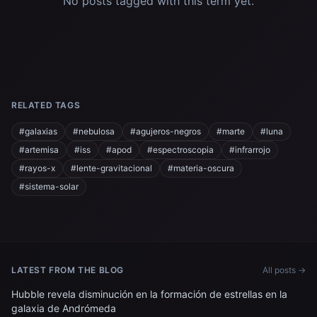
No posts tagged with this term yet.
RELATED TAGS
#galaxias
#nebulosa
#agujeros-negros
#marte
#luna
#artemisa
#iss
#apod
#espectroscopia
#infrarrojo
#rayos-x
#lente-gravitacional
#materia-oscura
#sistema-solar
LATEST FROM THE BLOG
All posts →
Hubble revela disminución en la formación de estrellas en la
galaxia de Andrómeda