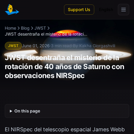
Skip to main content
Support Us
English
Home
Blog
JWST
JWST desentraña el misterio de la rotaci...
June 01, 2026
·
3 min read
·
By Kakha Giorgashvili
JWST
JWST desentraña el misterio de la
rotación de 40 años de Saturno con
observaciones NIRSpec
On this page
El NIRSpec del telescopio espacial James Webb