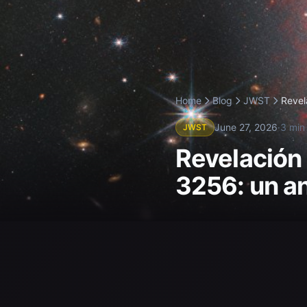
Home
Blog
JWST
Revel
June 27, 2026
·
3 min
JWST
Revelación 
3256: un an