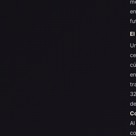
me
en
fu
El
Un
ce
cú
en
tr
32
de
Co
Al
co