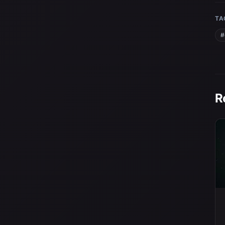
TA
#
R