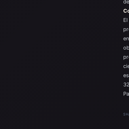
de
Co
El
pr
en
ob
pr
ci
es
32
Pa
SH