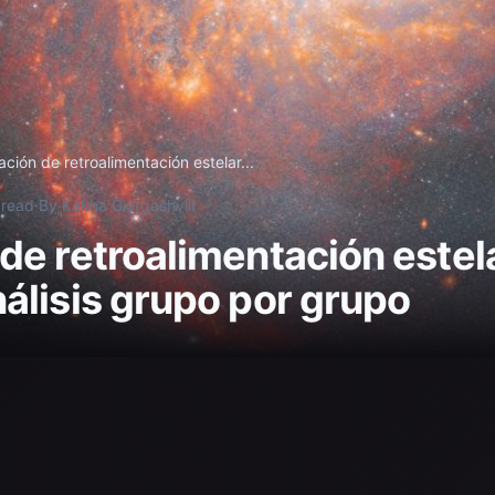
ación de retroalimentación estelar...
 read
·
By Kakha Giorgashvili
de retroalimentación este
álisis grupo por grupo