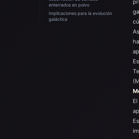
pr
enterrados en polvo
ga
Implicaciones para la evolución
galáctica
cú
As
ha
ap
Es
Te
(M
Me
El
ap
Es
im