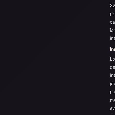
32
pr
ca
io
in
Im
Lo
de
in
jó
pu
me
ev