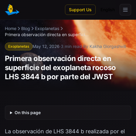
Skip to main content
Support Us
English
Home
Blog
Exoplanetas
Primera observación directa en superfici...
May 12, 2026
·
3 min read
·
By Kakha Giorgashvili
Exoplanetas
Primera observación directa en
superficie del exoplaneta rocoso
LHS 3844 b por parte del JWST
On this page
La observación de LHS 3844 b realizada por el