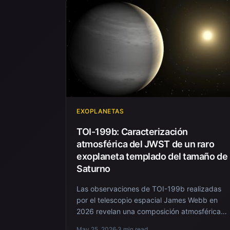
EXOPLANETAS
TOI-199b: Caracterización
atmosférica del JWST de un raro
exoplaneta templado del tamaño de
Saturno
Las observaciones de TOI-199b realizadas
por el telescopio espacial James Webb en
2026 revelan una composición atmosférica
única, que llena...
May 25, 2026
·
3 min read