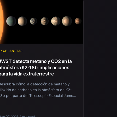
EXOPLANETAS
JWST detecta metano y CO2 en la
atmósfera K2-18b: implicaciones
para la vida extraterrestre
Descubra cómo la detección de metano y
dióxido de carbono en la atmósfera de K2-
18b por parte del Telescopio Espacial James
Webb avanza en l...
May 07, 2026
·
4 min read