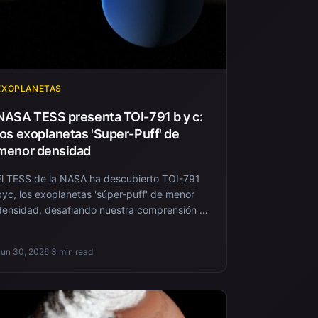
EXOPLANETAS
NASA TESS presenta TOI-791 b y c:
los exoplanetas 'Super-Puff' de
menor densidad
El TESS de la NASA ha descubierto TOI-791
byc, los exoplanetas 'súper-puff' de menor
densidad, desafiando nuestra comprensión de
la formació...
Jun 30, 2026
·
3 min read