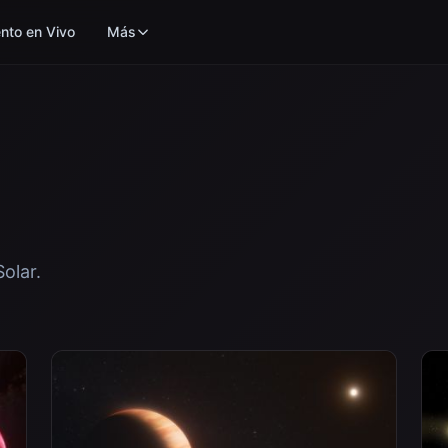
nto en Vivo
Más
olar.