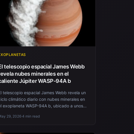
EXOPLANETAS
El telescopio espacial James Webb
revela nubes minerales en el
caliente Júpiter WASP-94A b
El telescopio espacial James Webb revela un
ciclo climático diario con nubes minerales en
el exoplaneta WASP-94A b, ubicado a unos
700 años...
May 29, 2026
·
4 min read