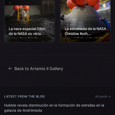
La nave espacial Orion
La astronauta de la NASA
de la NASA es vista
Christina Koch,
como el equipo de
especialista en la misión
Aterrizaje y Recuperación
Artemis II, abraza la nave
de la agencia, junto con el
espacial Orion en la
personal de la Marina de
cubierta del USS John
los EE. UU. trabajando
P....
para recuperar...
Back to Artemis II Gallery
LATEST FROM THE BLOG
All posts →
Hubble revela disminución en la formación de estrellas en la
galaxia de Andrómeda