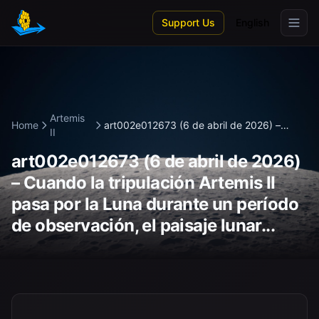
Skip to main content
Support Us
English
Artemis
Home
art002e012673 (6 de abril de 2026) –
II
Cua...
art002e012673 (6 de abril de 2026)
– Cuando la tripulación Artemis II
pasa por la Luna durante un período
de observación, el paisaje lunar...