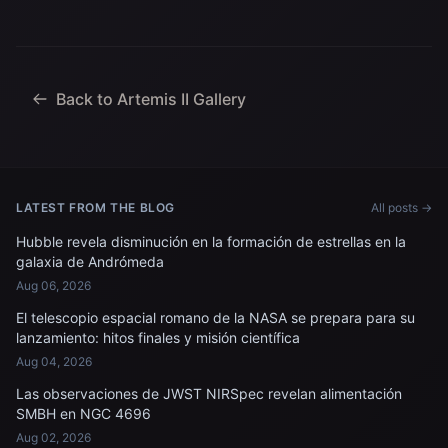
izquierda, Christina Koch,
Aterrizaje y Recuperación
especialista en misión; el
de la agencia, junto con el
astronauta de la CSA
personal de la Marina de
(Agencia Espacial
los EE. UU. trabajando
Canadiense) Jeremy
para recuperar...
Hansen, especialista en
Back to Artemis II Gallery
misiones; y...
LATEST FROM THE BLOG
All posts →
Hubble revela disminución en la formación de estrellas en la
galaxia de Andrómeda
Aug 06, 2026
El telescopio espacial romano de la NASA se prepara para su
lanzamiento: hitos finales y misión científica
Aug 04, 2026
Las observaciones de JWST NIRSpec revelan alimentación
SMBH en NGC 4696
Aug 02, 2026