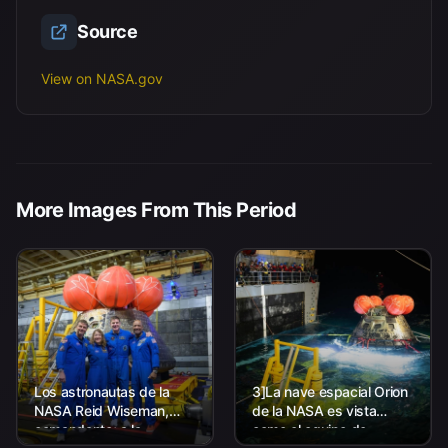
Source
View on NASA.gov
More Images From This Period
Los astronautas de la
3]La nave espacial Orion
NASA Reid Wiseman,
de la NASA es vista
comandante; a la
como el equipo de