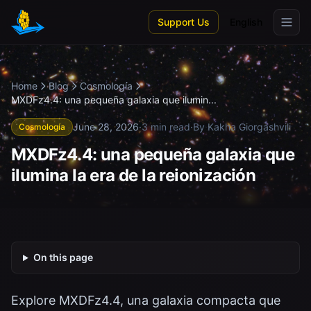
Skip to main content
Support Us
English
Home
Blog
Cosmología
MXDFz4.4: una pequeña galaxia que ilumin...
June 28, 2026
·
3 min read
·
By Kakha Giorgashvili
Cosmología
MXDFz4.4: una pequeña galaxia que
ilumina la era de la reionización
On this page
Explore MXDFz4.4, una galaxia compacta que