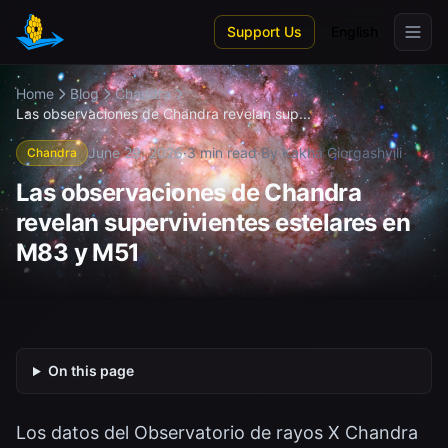
Skip to main content
Support Us
English
Home
Blog
Chandra
Las observaciones de Chandra revelan sup...
June 29, 2026
·
3 min read
·
By Kakha Giorgashvili
Chandra
Las observaciones de Chandra
revelan supervivientes estelares en
M83 y M51
On this page
Los datos del Observatorio de rayos X Chandra