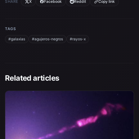
SHARE
X
Facebook
Reddit
Copy link
TAGS
#galaxias
#agujeros-negros
#rayos-x
Related articles