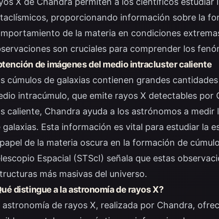
yos X de Chandra permiten a los científicos estudiar
taclísmicos, proporcionando información sobre la f
mportamiento de la materia en condiciones extremas.
servaciones son cruciales para comprender los fenó
tención de imágenes del medio intracluster caliente
s cúmulos de galaxias contienen grandes cantidades
dio intracúmulo, que emite rayos X detectables por
s caliente, Chandra ayuda a los astrónomos a medir 
 galaxias. Esta información es vital para estudiar la e
 papel de la materia oscura en la formación de cúmulos.
lescopio Espacial (STScI) señala que estas observac
tructuras más masivas del universo.
ué distingue a la astronomía de rayos X?
 astronomía de rayos X, realizada por Chandra, ofre