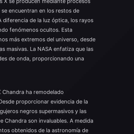
yos X se producen mediante procesos
 se encuentran en los restos de
diferencia de la luz óptica, los rayos
ando fenómenos ocultos. Esta
rnos más extremos del universo, desde
llas masivas. La NASA enfatiza que las
des de onda, proporcionando una
s X Chandra ha remodelado
esde proporcionar evidencia de la
agujeros negros supermasivos y las
 de Chandra son invaluables. A medida
tos obtenidos de la astronomía de