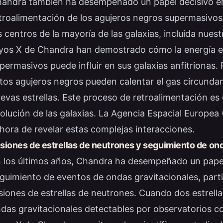
andra también ha desempeñado un papel decisivo en
troalimentación de los agujeros negros supermasivos.
s centros de la mayoría de las galaxias, incluida nues
yos X de Chandra han demostrado cómo la energía em
permasivos puede influir en sus galaxias anfitrionas. 
tos agujeros negros pueden calentar el gas circundan
evas estrellas. Este proceso de retroalimentación es c
olución de las galaxias. La Agencia Espacial Europea
 hora de revelar estas complejas interacciones.
siones de estrellas de neutrones y seguimiento de on
 los últimos años, Chandra ha desempeñado un papel
guimiento de eventos de ondas gravitacionales, part
siones de estrellas de neutrones. Cuando dos estrel
das gravitacionales detectables por observatorios 