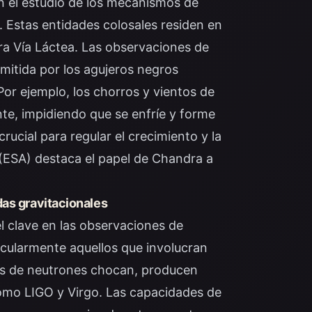
 el estudio de los mecanismos de
 Estas entidades colosales residen en
tra Vía Láctea. Las observaciones de
itida por los agujeros negros
Por ejemplo, los chorros y vientos de
te, impidiendo que se enfríe y forme
rucial para regular el crecimiento y la
 (ESA) destaca el papel de Chandra a
das gravitacionales
 clave en las observaciones de
icularmente aquellos que involucran
las de neutrones chocan, producen
como LIGO y Virgo. Las capacidades de