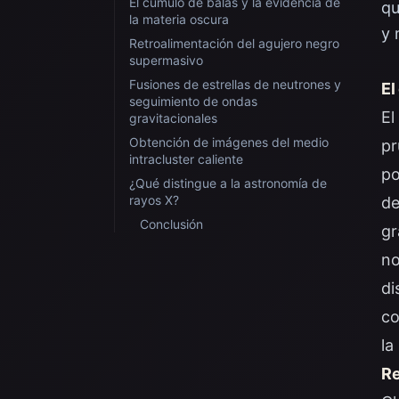
El cúmulo de balas y la evidencia de
qu
la materia oscura
y 
Retroalimentación del agujero negro
supermasivo
Fusiones de estrellas de neutrones y
El
seguimiento de ondas
El
gravitacionales
Obtención de imágenes del medio
pr
intracluster caliente
po
¿Qué distingue a la astronomía de
rayos X?
de
Conclusión
gr
no
di
co
la
Re