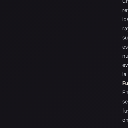
Ch
re
lo
ra
su
es
nu
ev
la
Fu
En
se
fu
on