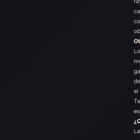
ra
ca
co
ob
Ob
Lo
me
ga
de
el
Te
es
¿Q
La