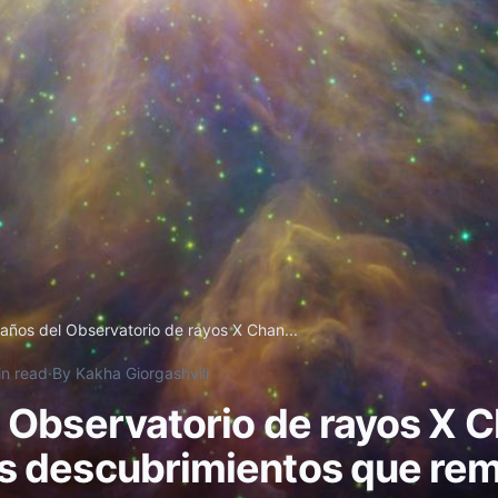
años del Observatorio de rayos X Chan...
in read
·
By Kakha Giorgashvili
 Observatorio de rayos X 
s descubrimientos que rem