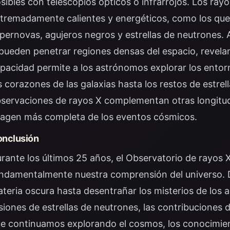
sibles con telescopios ópticos o infrarrojos. Los ra
tremadamente calientes y energéticos, como los que
pernovas, agujeros negros y estrellas de neutrones. A 
pueden penetrar regiones densas del espacio, revel
pacidad permite a los astrónomos explorar los ento
s corazones de las galaxias hasta los restos de estre
servaciones de rayos X complementan otras longitu
agen más completa de los eventos cósmicos.
nclusión
rante los últimos 25 años, el Observatorio de rayo
ndamentalmente nuestra comprensión del universo. D
teria oscura hasta desentrañar los misterios de los 
siones de estrellas de neutrones, las contribuciones
e continuamos explorando el cosmos, los conocimien