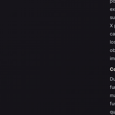
po
ex
su
X 
ca
lo
ob
im
Co
Du
fu
ma
fu
qu