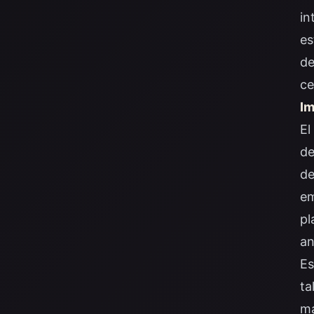
in
es
de
ce
Im
El
de
de
em
pl
an
Es
ta
ma