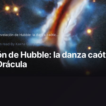
evelación de Hubble: la danza caótic...
n read
·
By Kakha Giorgashvili
ón de Hubble: la danza caót
Drácula