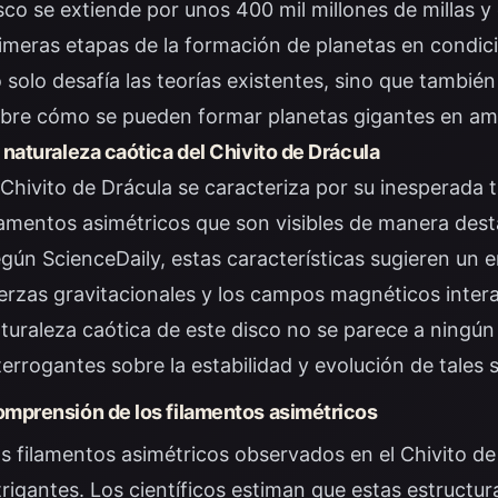
sco se extiende por unos 400 mil millones de millas y 
imeras etapas de la formación de planetas en condic
 solo desafía las teorías existentes, sino que tambi
bre cómo se pueden formar planetas gigantes en amb
 naturaleza caótica del Chivito de Drácula
 Chivito de Drácula se caracteriza por su inesperada t
lamentos asimétricos que son visibles de manera dest
egún
ScienceDaily
, estas características sugieren un
erzas gravitacionales y los campos magnéticos inte
turaleza caótica de este disco no se parece a ningún
terrogantes sobre la estabilidad y evolución de tales 
mprensión de los filamentos asimétricos
s filamentos asimétricos observados en el Chivito d
trigantes. Los científicos estiman que estas estructur