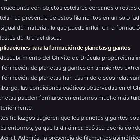
teracciones con objetos estelares cercanos o restos 
telar. La presencia de estos filamentos en un solo lad
sigual del material, lo que puede influir en la formac
lestes dentro del disco.
plicaciones para la formación de planetas gigantes
 descubrimiento del Chivito de Drácula proporciona i
 formación de planetas gigantes en ambientes extre
 formación de planetas han asumido discos relativame
bargo, las condiciones caóticas observadas en el Chi
anetas pueden formarse en entornos mucho más turb
teriormente.
tos hallazgos sugieren que los planetas gigantes po
les entornos, ya que la dinámica caótica podría cond
terial. Además, la presencia de filamentos asimétrico