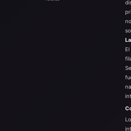
di
pr
no
so
La
El
fi
S
fu
na
in
Co
Lo
in