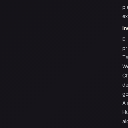
pl
ex
In
El
pr
Te
We
Ch
de
go
A 
Hu
al