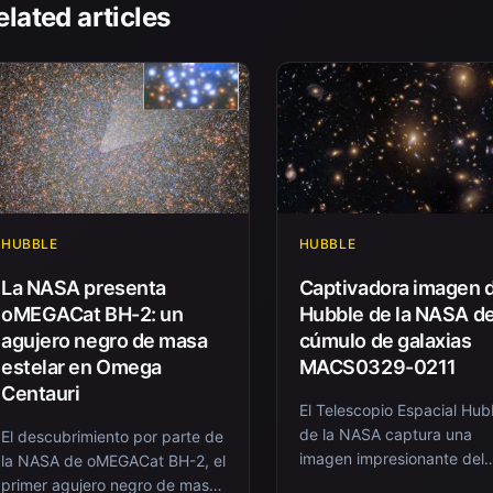
elated articles
HUBBLE
HUBBLE
La NASA presenta
Captivadora imagen 
oMEGACat BH-2: un
Hubble de la NASA de
agujero negro de masa
cúmulo de galaxias
estelar en Omega
MACS0329-0211
Centauri
El Telescopio Espacial Hub
de la NASA captura una
El descubrimiento por parte de
imagen impresionante del
la NASA de oMEGACat BH-2, el
cúmulo de galaxias
primer agujero negro de masa