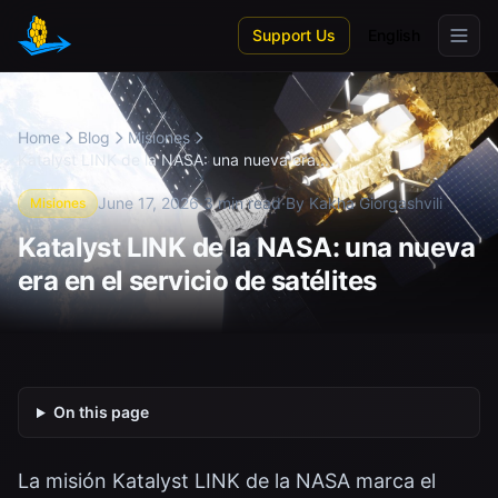
Skip to main content
Support Us
English
Home
Blog
Misiones
Katalyst LINK de la NASA: una nueva era...
June 17, 2026
·
3 min read
·
By Kakha Giorgashvili
Misiones
Katalyst LINK de la NASA: una nueva
era en el servicio de satélites
On this page
La misión Katalyst LINK de la NASA marca el