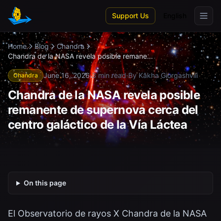
Skip to main content
Support Us
English
Home
Blog
Chandra
Chandra de la NASA revela posible remane...
June 16, 2026
·
3 min read
·
By Kakha Giorgashvili
Chandra
Chandra de la NASA revela posible
remanente de supernova cerca del
centro galáctico de la Vía Láctea
On this page
El Observatorio de rayos X Chandra de la NASA