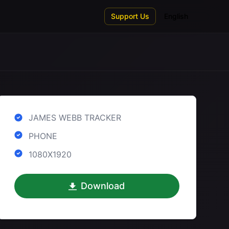
Support Us
English
JAMES WEBB TRACKER
PHONE
1080X1920
Download