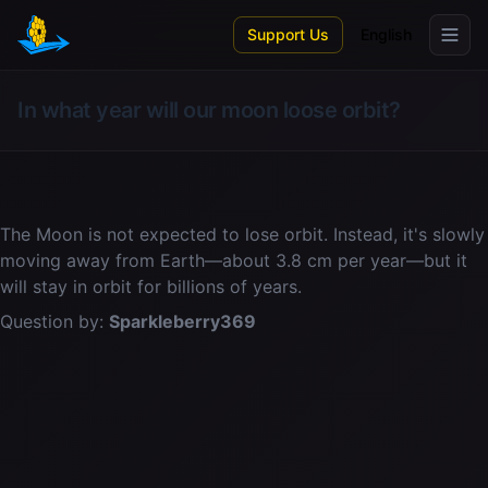
Skip to main content
Support Us
English
In what year will our moon loose orbit?
The Moon is not expected to lose orbit. Instead, it's slowly
moving away from Earth—about 3.8 cm per year—but it
will stay in orbit for billions of years.
Question by:
Sparkleberry369