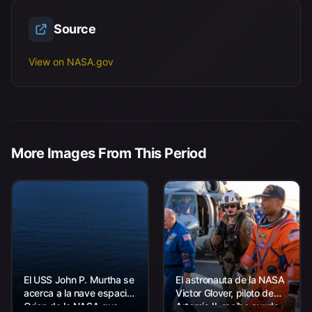
Source
View on NASA.gov
More Images From This Period
El USS John P. Murtha se
El astronauta de la NASA
acerca a la nave espacial
Victor Glover, piloto de
Orion de la NASA que
Artemis II, recibe ayuda