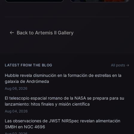
transporta al comandante
para salir de la cubierta
Artemis II, Reid Wiseman,
de vuelo después de
al piloto Victor Glover y al
llegar a bordo del USS
especialista de misión...
John P. Murtha...
Back to Artemis II Gallery
LATEST FROM THE BLOG
All posts →
Hubble revela disminución en la formación de estrellas en la
galaxia de Andrómeda
Aug 06, 2026
El telescopio espacial romano de la NASA se prepara para su
lanzamiento: hitos finales y misión científica
Aug 04, 2026
Las observaciones de JWST NIRSpec revelan alimentación
SMBH en NGC 4696
Aug 02, 2026