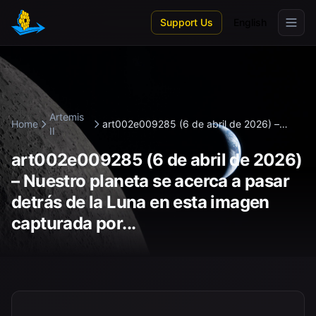
Skip to main content
Support Us
English
Artemis
Home
art002e009285 (6 de abril de 2026) –
II
Nue...
art002e009285 (6 de abril de 2026)
– Nuestro planeta se acerca a pasar
detrás de la Luna en esta imagen
capturada por...