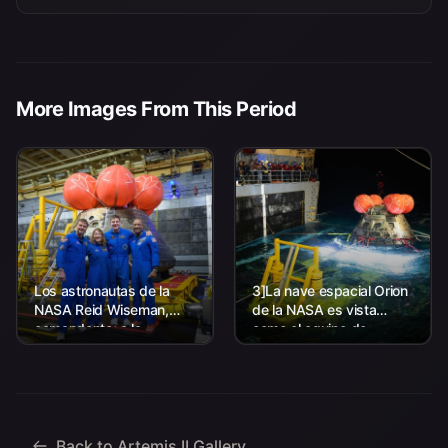
More Images From This Period
Los astronautas de la
3]La nave espacial Orion
NASA Reid Wiseman,
de la NASA es vista
comandante; a la
como el equipo de
izquierda, Christina Koch,
Aterrizaje y Recuperación
especialista en misión; el
de la agencia, junto con el
astronauta de la CSA
personal de la Marina de
(Agencia Espacial
los EE. UU. trabajando
Canadiense) Jeremy
para recuperar...
Hansen, especialista en
Back to Artemis II Gallery