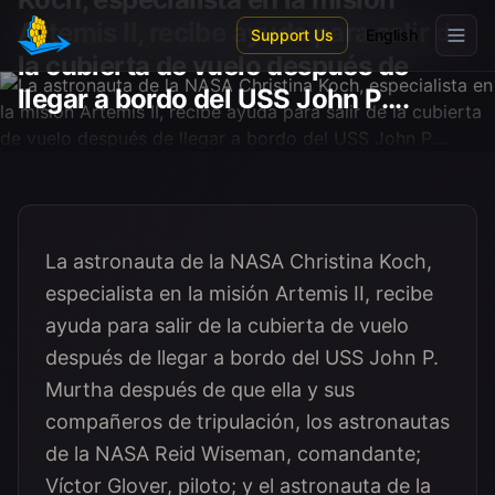
Skip to main content
Artemis II, recibe ayuda para salir de
Support Us
English
la cubierta de vuelo después de
llegar a bordo del USS John P....
La astronauta de la NASA Christina Koch,
especialista en la misión Artemis II, recibe
ayuda para salir de la cubierta de vuelo
después de llegar a bordo del USS John P.
Murtha después de que ella y sus
compañeros de tripulación, los astronautas
de la NASA Reid Wiseman, comandante;
Víctor Glover, piloto; y el astronauta de la