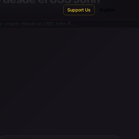
Support Us
English