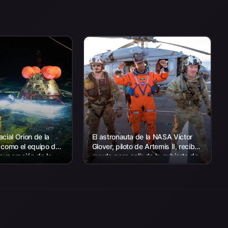
cial Orion de la
El astronauta de la NASA Victor
 como el equipo de
Glover, piloto de Artemis II, recibe
ecuperación de la
ayuda para salir de la cubierta de
 con el personal de
vuelo después de llegar a bordo
s EE. UU.
del USS John P. Murtha...
a recuperar...