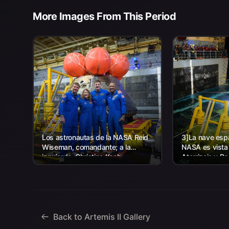
More Images From This Period
Los astronautas de la NASA Reid
3]La nave espa
Wiseman, comandante; a la
NASA es vista
izquierda, Christina Koch,
Aterrizaje y R
especialista en misión; el
agencia, junto
astronauta de la CSA (Agencia
la Marina de lo
Espacial Canadiense) Jeremy
trabajando par
Hansen, especialista en misiones;
y...
Back to Artemis II Gallery