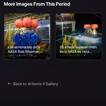
More Images From This Period
Los astronautas de la
3]La nave espacial Orion
NASA Reid Wiseman,
de la NASA es vista
comandante; a la
como el equipo de
izquierda, Christina Koch,
Aterrizaje y Recuperación
especialista en misión; el
de la agencia, junto con el
astronauta de la CSA
personal de la Marina de
(Agencia Espacial
los EE. UU. trabajando
Canadiense) Jeremy
para recuperar...
Hansen, especialista en
Back to Artemis II Gallery
misiones; y...