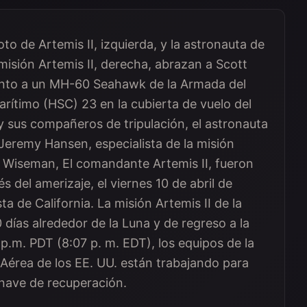
oto de Artemis II, izquierda, y la astronauta de
 misión Artemis II, derecha, abrazan a Scott
 junto a un MH-60 Seahawk de la Armada del
ítimo (HSC) 23 en la cubierta de vuelo del
 sus compañeros de tripulación, el astronauta
Jeremy Hansen, especialista de la misión
id Wiseman, El comandante Artemis II, fueron
 del amerizaje, el viernes 10 de abril de
ta de California. La misión Artemis II de la
0 días alrededor de la Luna y de regreso a la
 p.m. PDT (8:07 p. m. EDT), los equipos de la
 Aérea de los EE. UU. están trabajando para
a nave de recuperación.