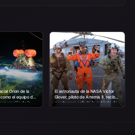
cial Orion de la
El astronauta de la NASA Victor
 como el equipo de
Glover, piloto de Artemis II, recibe
ecuperación de la
ayuda para salir de la cubierta de
 con el personal de
vuelo después de llegar a bordo
s EE. UU.
del USS John P. Murtha...
a recuperar...