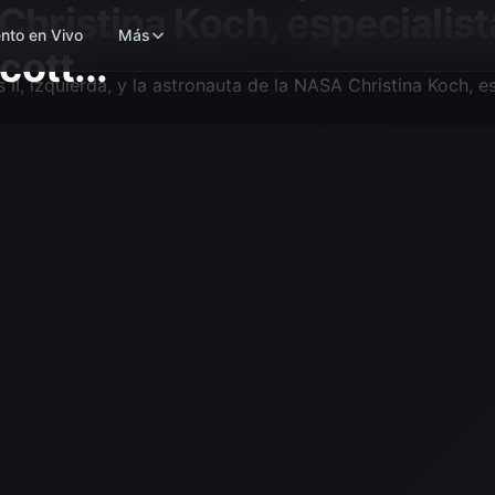
Christina Koch, especialist
nto en Vivo
Más
cott...