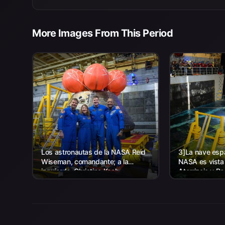
More Images From This Period
Los astronautas de la NASA Reid
3]La nave espa
Wiseman, comandante; a la
NASA es vista
izquierda, Christina Koch,
Aterrizaje y R
especialista en misión; el
agencia, junto
astronauta de la CSA (Agencia
la Marina de lo
Espacial Canadiense) Jeremy
trabajando par
Hansen, especialista en misiones;
y...